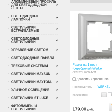
АЛЮМИНИЕВЫЙ ПРОФИЛЬ
ДЛЯ СВЕТОДИОДНОЙ
ЛЕНТЫ
СВЕТОДИОДНЫЕ
ЛАМПОЧКИ
СВЕТИЛЬНИКИ
ВСТРАИВАЕМЫЕ
СВЕТОДИОДНЫЕ
СВЕТИЛЬНИКИ
УПРАВЛЕНИЕ СВЕТОМ
СВЕТОДИОДНЫЕ ПАНЕЛИ
Рамка на 1 пост
ТРЕКОВЫЕ СИСТЕМЫ
(серебряный)Werkel
Артикул:
W0012206
СВЕТИЛЬНИКИ MAYSUN
Добавить к сравнению
СВЕТИЛЬНИКИ MAYTONI.
WERKEL
Производитель
УЛИЧНОЕ ОСВЕЩЕНИЕ
−
Количество:
СВЕТИЛЬНИК ST LUCE
ФИТОЛАМПЫ И
179.00
СВЕТИЛЬНИКИ
руб.