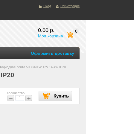
Вход
Регистрация
0.00 р.
0
Моя корзина
Оформить доставку
тодиодная лента 5050/60 W 12V 14,4W IP20
 IP20
Количество:
Купить
−
+