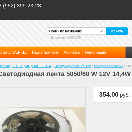
8 (952) 399-23-23
труктор WERKEL
Наши партнеры
Контакты
Регистрация
лавная
\
СВЕТОДИОДНАЯ ЛЕНТА
\
Светодиодная лента 12V
\
Холодное свечение
\
Све
Светодиодная лента 5050/60 W 12V 14,4W
354.00
руб.